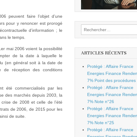
:
attention
aux
délais
06 peuvent faire l’objet d’une
!
jours pour y renoncer est prorogé
Rechercher :
contractuelle d’information ; le
dans le temps.
er mai 2006 voient la possibilité
ARTICLES RÉCENTS
mpter de la date à laquelle le
lu (en général soit à la date de
Protégé : Affaire France
te de réception des conditions
Energies Finance Rende
7% Point des procédures
Protégé : Affaire France
nt été commercialisés par les
Energies Finance Rende
rise des marchés depuis 2003, la
7% Note n°26
 crise de 2008 et celle de l’été
Protégé : Affaire France
trats de 2006, de 2015 pour les
Energies Finance Rende
insi de suite.
7% Note n°25
Protégé : Affaire France
Energies Finance Rende