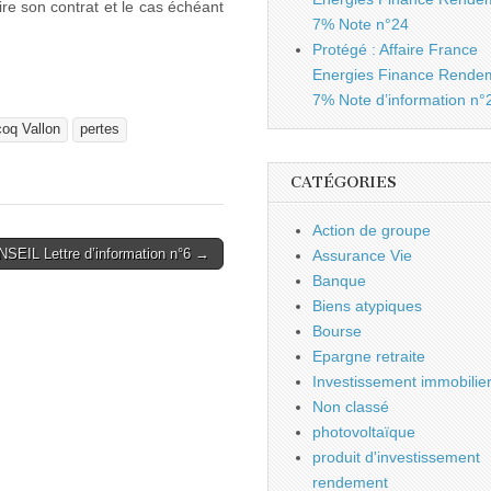
lire son contrat et le cas échéant
7% Note n°24
Protégé : Affaire France
Energies Finance Rende
7% Note d’information n°
coq Vallon
pertes
CATÉGORIES
Action de groupe
SEIL Lettre d’information n°6 →
Assurance Vie
Banque
Biens atypiques
Bourse
Epargne retraite
Investissement immobilie
Non classé
photovoltaïque
produit d'investissement
rendement