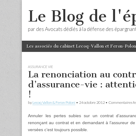
Le Blog de l'
par des Avocats dédiés à la défense des épargnan
Skip
Main
Les associés du cabinet Lecoq-Vallon et Feron-Polon
to
menu
content
ASSURANCE VIE
La renonciation au contr
d’assurance-vie : attent
!
by
Lecoq Vallon & Feron Poloni
•
24 octobre 2012
•
Commentaires f
Annuler les pertes subies sur un contrat d’assuran
renonçant au contrat et en demandant à l’assureur de re
versées c’est toujours possible.