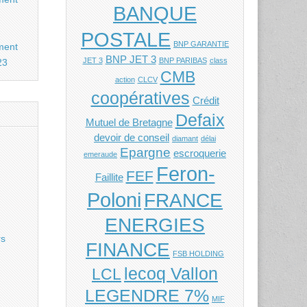
BANQUE
POSTALE
BNP GARANTIE
ment
BNP JET 3
JET 3
BNP PARIBAS
class
23
CMB
action
CLCV
coopératives
Crédit
Defaix
Mutuel de Bretagne
devoir de conseil
diamant
délai
Epargne
escroquerie
emeraude
Feron-
FEF
Faillite
Poloni
FRANCE
ENERGIES
rs
FINANCE
FSB HOLDING
lecoq Vallon
LCL
LEGENDRE 7%
MIF