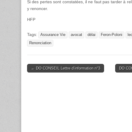
Si des pertes sont constatées, il ne faut pas tarder à re
y renoncer.
HFP
Tags:
Assurance Vie
avocat
délai
Feron-Poloni
le
Renonciation
Post
← DO CONSEIL Lettre d’information n°3
DO CON
navigation