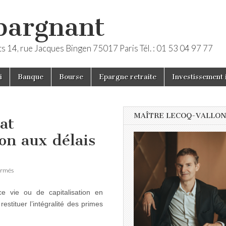
épargnant
ts 14, rue Jacques Bingen 75017 Paris Tél. : 01 53 04 97 77
i
Banque
Bourse
Epargne retraite
Investissement 
MAÎTRE LECOQ-VALLO
at
ion aux délais
sur
ermés
La
renonciation
ce vie ou de capitalisation en
au
contrat
stituer l’intégralité des primes
d’assurance-
vie