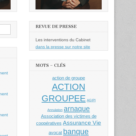
REVUE DE PRESSE
Les interventions du Cabinet
dans la presse sur notre site
MOTS – CLÉS
ment
action de groupe
ACTION
ment
GROUPEE
AGIPI
arnaque
Annulation
ment
Association des victimes de
Assurance Vie
coopératives
banque
avocat
ment