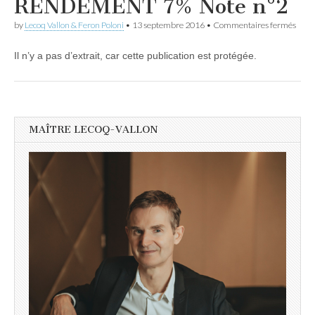
RENDEMENT 7% Note n°2
sur
by
Lecoq Vallon & Feron Poloni
•
13 septembre 2016
•
Commentaires fermés
Proté
AFFA
Il n’y a pas d’extrait, car cette publication est protégée.
FRA
ENE
FIN
REN
7%
Note
n°2
MAÎTRE LECOQ-VALLON