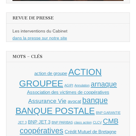
REVUE DE PRESSE
Les interventions du Cabinet
dans la presse sur notre site
MOTS – CLÉS
ACTION
action de groupe
GROUPEE
arnaque
AGIPI
Annulation
Association des victimes de coopératives
banque
Assurance Vie
avocat
BANQUE POSTALE
BNP GARANTIE
CMB
BNP JET 3
JET 3
BNP PARIBAS
class action
CLCV
coopératives
Crédit Mutuel de Bretagne