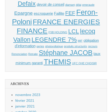
Defaix
devoir de conseil
diamant
délai
emeraude
Feron-
FEF
Epargne
escroquerie
Faillite
Poloni
FRANCE ENERGIES
FINANCE
lecoq
LCL
FSB HOLDING
Vallon
LEGENDRE 7%
obligation
MIF
d'information
pertes
photovoltaïque
produits structurés
recours
Stéphane JACOB
taux
Renonciation
Retraite
THEMIS
minimum garanti
UFC QHE CHOISIR
ARCHIVES
novembre 2023
février 2021
janvier 2021